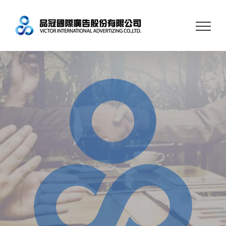
Skip
to
content
用
熱
情
牽
成
你
的
家