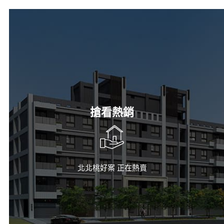
搶看熱銷
北北桃好案 正在熱賣